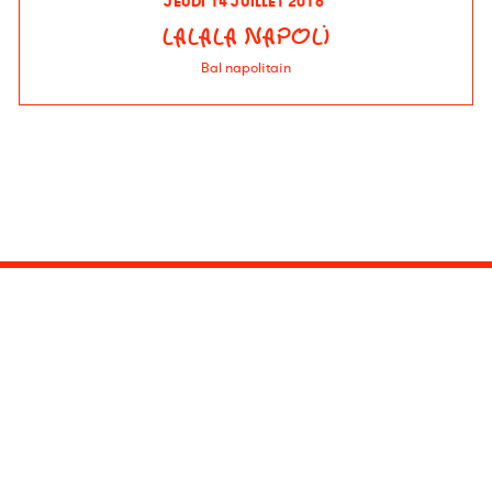
JEUDI 14 JUILLET 2016
LALALA NAPOLI
Bal napolitain