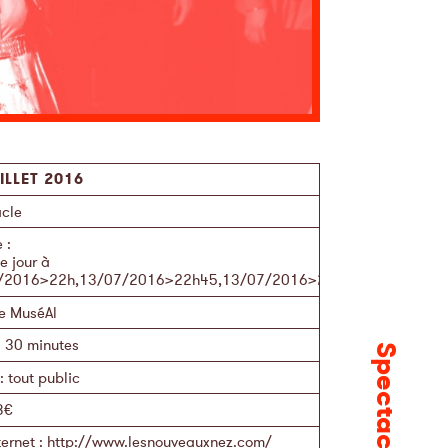
ILLET 2016
cle
e
:
 jour à
/2016>22h,13/07/2016>22h45,13/07/2016>23h30
e MuséAl
:
30 minutes
Spectacle
:
tout public
8€
ternet
:
http://www.lesnouveauxnez.com/