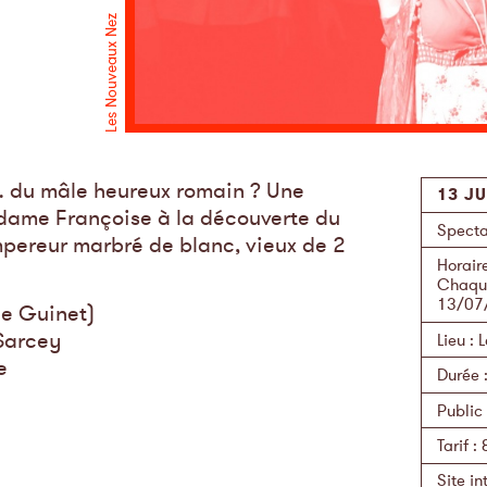
Les Nouveaux Nez
… du mâle heureux romain ? Une
13 JU
adame Françoise à la découverte du
Specta
pereur marbré de blanc, vieux de 2
Horair
Chaque
13/07
e Guinet)
Sarcey
Lieu
:
L
e
Durée
Public
Tarif
:
Site in