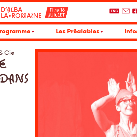
rogramme
Les Préalables
Info
& Cie
E
DANS