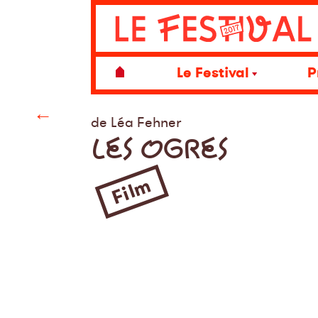
Le Festival
P
←
de Léa Fehner
LES OGRES
Film