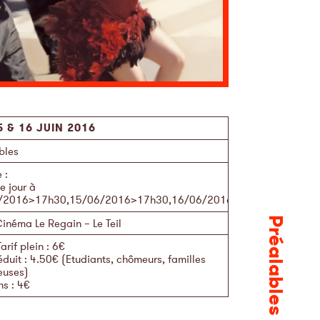
5 & 16 JUIN 2016
bles
e
:
 jour à
/2016>17h30,15/06/2016>17h30,16/06/2016>20h30
Préalables
inéma Le Regain – Le Teil
Tarif plein : 6€
éduit : 4.50€ (Etudiants, chômeurs, familles
euses)
ns : 4€