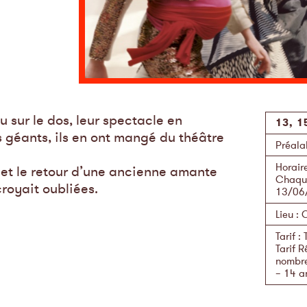
au sur le dos, leur spectacle en
13, 1
 géants, ils en ont mangé du théâtre
Préala
Horair
 et le retour d’une ancienne amante
Chaque
croyait oubliées.
13/06
Lieu
:
C
Tarif
:
Tarif R
nombr
– 14 a