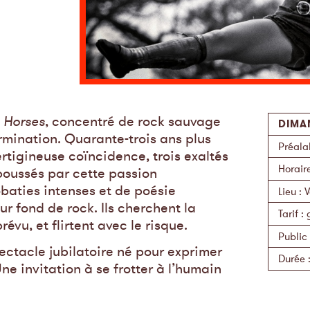
m
Horses
, concentré de rock sauvage
DIMA
ermination. Quarante-trois ans plus
Préala
tigineuse coïncidence, trois exaltés
Horair
 poussés par cette passion
baties intenses et de poésie
Lieu
:
V
sur fond de rock. Ils cherchent la
Tarif
:
évu, et flirtent avec le risque.
Public
pectacle jubilatoire né pour exprimer
Durée
 Une invitation à se frotter à l’humain