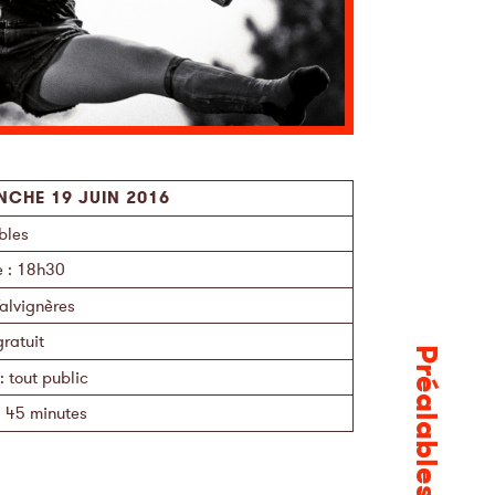
NCHE 19 JUIN 2016
bles
e
: 18h30
alvignères
gratuit
Préalables
:
tout public
:
45 minutes