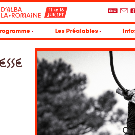
rogramme
Les Préalables
Info
ESSE