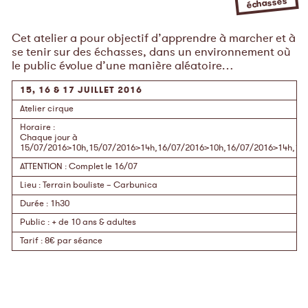
échasses
Cet atelier a pour objectif d’apprendre à marcher et à
se tenir sur des échasses, dans un environnement où
le public évolue d’une manière aléatoire…
15, 16 & 17 JUILLET 2016
Atelier cirque
Horaire
:
Chaque jour à
15/07/2016>10h,15/07/2016>14h,16/07/2016>10h,16/07/2016>14h,17
ATTENTION
:
Complet le 16/07
Lieu
:
Terrain bouliste – Carbunica
Durée
:
1h30
Public
:
+ de 10 ans & adultes
Tarif
:
8€ par séance